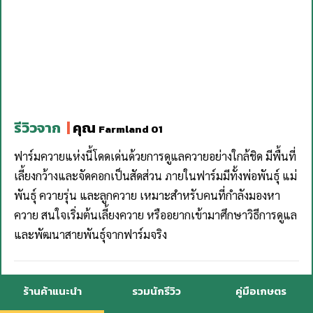
รีวิวจาก
|
คุณ
Farmland 01
ฟาร์มควายแห่งนี้โดดเด่นด้วยการดูแลควายอย่างใกล้ชิด มีพื้นที่
เลี้ยงกว้างและจัดคอกเป็นสัดส่วน ภายในฟาร์มมีทั้งพ่อพันธุ์ แม่
พันธุ์ ควายรุ่น และลูกควาย เหมาะสำหรับคนที่กำลังมองหา
ควาย สนใจเริ่มต้นเลี้ยงควาย หรืออยากเข้ามาศึกษาวิธีการดูแล
และพัฒนาสายพันธุ์จากฟาร์มจริง
จุดเด่นของฟาร์มสุขเกษตร :
ร้านค้าแนะนำ
รวมนักรีวิว
คู่มือเกษตร
สิ่งที่น่าสนใจคือการดูแลควายแต่ละช่วงวัยอย่างเป็นระบบ