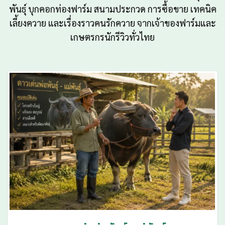
พันธุ์ บุกคอกท่องฟาร์ม สนามประกวด การซื้อขาย เทคนิค
เลี้ยงควาย และเรื่องราวคนรักควาย จากเจ้าของฟาร์มและ
เกษตรกรนักรีวิวทั่วไทย