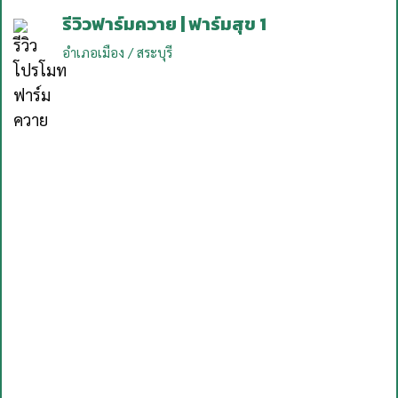
รีวิวฟาร์มควาย | ฟาร์มสุข 1
อำเภอเมือง / สระบุรี